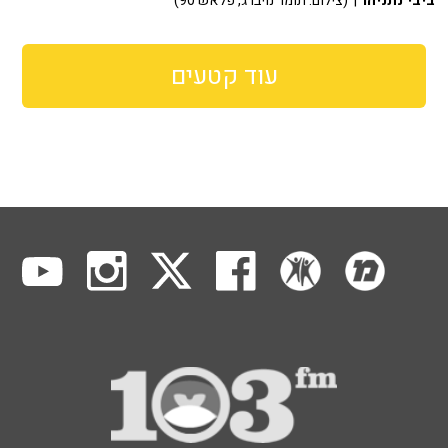
ביבי נתניהו
| (צילום: תומר נויברג, פלאש 90)
עוד קטעים