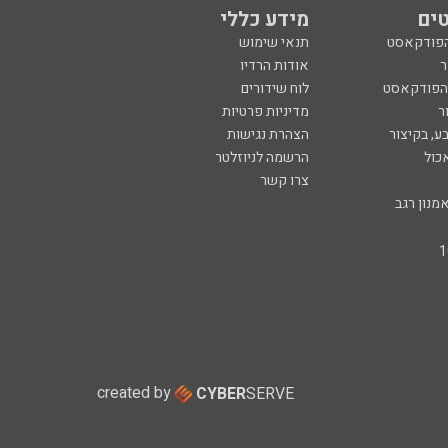
ים
מידע כללי
הפודקאסט
תנאי שימוש
ר
אודות הרדיו
 הפודקאסט
לוח שידורים
ר
מדיניות פרטיות
ע, בקיצור
הצהרת נגישות
כול
הרשמה לניוזלטר
צרו קשר
מנון רגב
created by
CYBER
SERVE