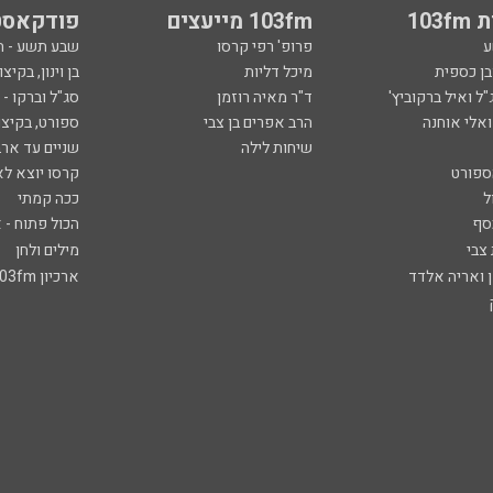
103
103fm מייעצים
פודקאסט
ע
פרופ' רפי קרסו
שבע תשע - 
ובן כספית
מיכל דליות
בן וינון, בקיצו
ל ואיל ברקוביץ'
ד"ר מאיה רוזמן
סג"ל וברקו -
ואלי אוחנה
הרב אפרים בן צבי
ספורט, בקיצו
שיחות לילה
שניים עד ארב
ספורט
קרסו יוצא לא
ל
ככה קמתי
סף
הכול פתוח - א
 צבי
מילים ולחן
ן ואריה אלדד
ארכיון 103fm