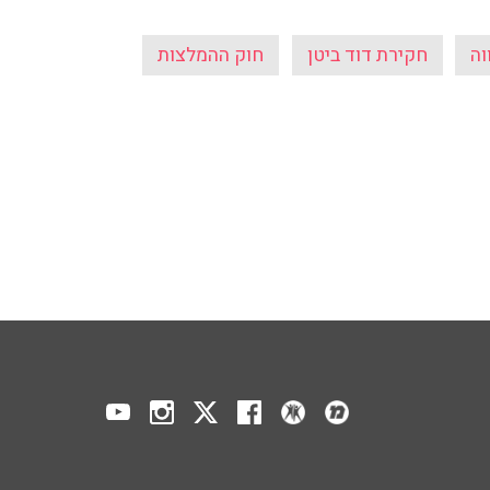
וה
חקירת דוד ביטן
חוק ההמלצות