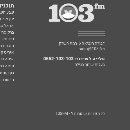
תוכניות fm
שבע תש
ינון מגל 
אראל סג"
ברק סרי 
גיא פלג
דבורה הנביאה 6, רמת השרון
תוכנית ה
radio@103.fm
איריס קו
עלייה לשידור: 0552-103-103
איפה הכ
בעלות שיחה רגילה
פנינה בת
רון קופמ
רז שכניק
כל הזכויות שמורות ל - 103FM