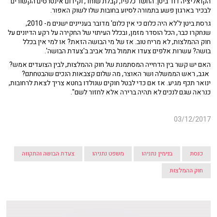
הקואליציה דוד ביטן. החשד כלפיו, קבלת שוחד, וקידום אינטרסים הקשורים
לבכיר בארגון פשע בתמורה לסיוע בחובות שלו לשוק האפור.
גרסת ביטן ל'לא היה כלום כי אין כלום' מדובר בעניינים ישנים מ- 2010,
שנחקרו כבר, הכל הוסדר מזמן, ובכלל העיתוי של החקירה על רקע הדיונים על
חוק ההמלצות, לא מריח טוב. אז של מי הבושה הזאת? או למי אין בכלל
בושה? עשרות אלפים צעדו אתמול בתל אביב ב'צעדת הבושה'.
האם יש קשר בין הדחייה המסתמנת של חוק ההמלצות, לבין הצועדים אמש?
אגב, ראש הממשלה ושר האוצר, מה שלום קצבאות הנכים שהבטחתם?
ינואר תכף מגיע. אז אם כדי לבטל חוקים שנולדו בחטא צריך לצאת לרחובות,
כנראה שגם לנכים לא תהיה ברירה אלא לחזור לשם".
03/12/2017
כנסת
בנימין נתניהו
משפט נתניהו
צעדת הבושה והתקווה
חוק ההמלצות