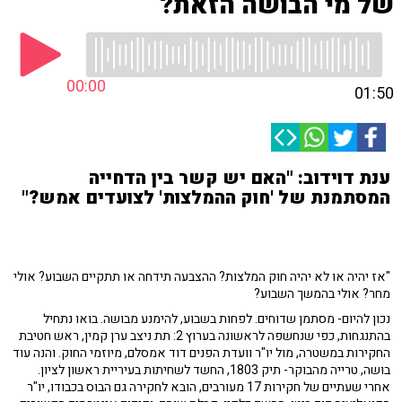
של מי הבושה הזאת?
00:00
01:50
ענת דוידוב: "האם יש קשר בין הדחייה
המסתמנת של 'חוק ההמלצות' לצועדים אמש?"
"אז יהיה או לא יהיה חוק המלצות? ההצבעה תידחה או תתקיים השבוע? אולי
מחר? אולי בהמשך השבוע?
נכון להיום- מסתמן שדוחים. לפחות בשבוע, להימנע מבושה. בואו נתחיל
בהתנגחות, כפי שנחשפה לראשונה בערוץ 2: תת ניצב ערן קמין, ראש חטיבת
החקירות במשטרה, מול יו"ר וועדת הפנים דוד אמסלם, מיוזמי החוק. והנה עוד
בושה, טרייה מהבוקר- תיק 1803, החשד לשחיתות בעיריית ראשון לציון.
אחרי שעתיים של חקירות 17 מעורבים, הובא לחקירה גם הבוס בכבודו, יו"ר