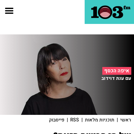
איפה הכסף
עם ענת דוידוב
ראשי
|
תוכניות מלאות
|
RSS
|
פייסבוק