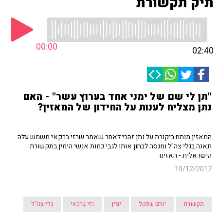
תיק תקשורת
00:00
02:40
"תן לי שם של ימני אחד בערוץ עשר" - האם
נתן מצליח לענות על החידון של המאזין?
המאזין מותח ביקורת על נתן זהבי לאחר שאמר שרזי ברקאי משמש עלה
תאנה בגלי צה"ל ומנסה לבחון אותו לגבי כמות אנשי הימין בתקשורת
הישראלית - האזינו
10/12/2017
תקשורת
יורם שפטל
ימין
רזי ברקאי
גלי צה"ל