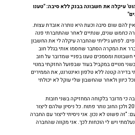
וט' עיקלה את חשבונה בבנק ללא סיבה: "טענו
ם"
ין להם שום סיבה וכעת היא נותרה אובדת עצות.
ברה כחמש שנים, שנתיים לאחר שהתחברתי פנה
וספים. לפתע גיליתי שהחברה עיקלה לי את החשבון
ברר את המקרה הסתבר שחסמו אותי בגלל חוב
חשבונות ומסמכים טענו בפניי שמדובר על חוב
שני מנויים במקביל בעוד שבפועל החזקתי במנוי
 בדירה קטנה ללא טלפון ואינטרנט, את הממירים
חברה עוד בשנת 2013. נעלו אותי מכל כיוון ולאחר שהחשבון שלי עוקל לא יכולתי
ובה כי מדובר בלקוחה המחזיקה בשני חובות
פתוחים בשנת 2012, כרטיס האשראי שלה בוטל בשנת 2013 ולכן החוב נותר פתוח. כל ניסיון שלהם ליצור
 "זה פשוט לא נכון. אני ניסיתי ליצור עם החברה
למתי ויש לי הוכחות לכך. אני מקווה שהחברה