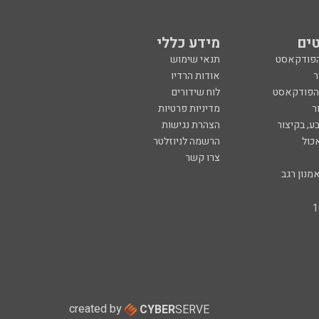
ים
מידע כללי
הפודקאסט
תנאי שימוש
ר
אודות הרדיו
 הפודקאסט
לוח שידורים
ר
מדיניות פרטיות
ע, בקיצור
הצהרת נגישות
כול
הרשמה לניוזלטר
צרו קשר
מנון רגב
created by
CYBER
SERVE