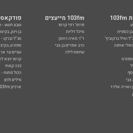
103
103fm מייעצים
פודקאסט
ע
פרופ' רפי קרסו
שבע תשע - 
ובן כספית
מיכל דליות
בן וינון, בקיצו
ל ואיל ברקוביץ'
ד"ר מאיה רוזמן
סג"ל וברקו -
ואלי אוחנה
הרב אפרים בן צבי
ספורט, בקיצו
שיחות לילה
שניים עד ארב
ספורט
קרסו יוצא לא
ל
ככה קמתי
סף
הכול פתוח - א
 צבי
מילים ולחן
ן ואריה אלדד
ארכיון 103fm