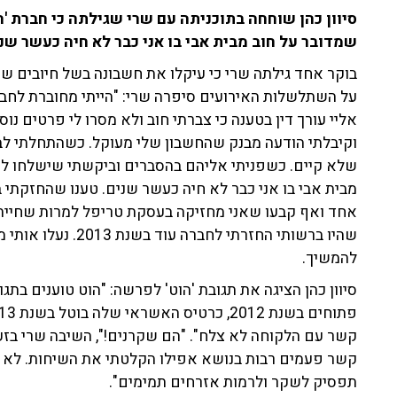
סיוון כהן שוחחה בתוכניתה עם שרי שגילתה כי חברת 'ה
שמדובר על חוב מבית אבי בו אני כבר לא חיה כעשר שני
בוקר אחד גילתה שרי כי עיקלו את חשבונה בשל חיובים שא
על השתלשלות האירועים סיפרה שרי: "הייתי מחוברת לח
אליי עורך דין בטענה כי צברתי חוב ולא מסרו לי פרטים נ
וקיבלתי הודעה מבנק שהחשבון שלי מעוקל. כשהתחלתי ל
שלא קיים. כשפניתי אליהם בהסברים וביקשתי שישלחו לי 
מבית אבי בו אני כבר לא חיה כעשר שנים. טענו שהחזקתי ב
אחד ואף קבעו שאני מחזיקה בעסקת טריפל למרות שחייתי
שהיו ברשותי החזרתי ל
להמשיך.
סיוון כהן הציגה את תגובת 'הוט' לפרשה: "הוט טוענים בתג
קשר עם הלקוחה לא צלח". "הם שקרנים!", השיבה שרי בזעם:
קשר פעמים רבות בנושא אפילו הקלטתי את השיחות. לא נע
תפסיק לשקר ולרמות אזרחים תמימים".