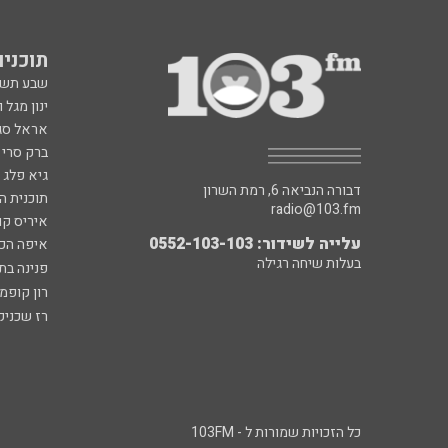
תוכניות fm
שבע תש
ינון מגל 
אראל סג"
ברק סרי 
גיא פלג
דבורה הנביאה 6, רמת השרון
תוכנית ה
radio@103.fm
איריס קו
עלייה לשידור: 0552-103-103
איפה הכ
בעלות שיחה רגילה
פנינה בת
רון קופמ
רז שכניק
כל הזכויות שמורות ל - 103FM