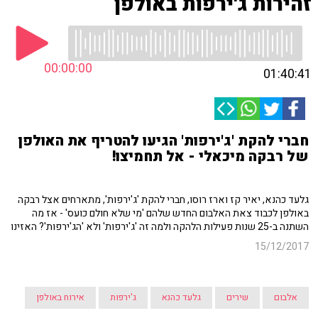
זהירות ג'ירפות באולפן
00:00:00
01:40:41
חברי להקת 'ג'ירפות' הגיעו להטריף את האולפן
של רבקה מיכאלי - אל תחמיצו!
גלעד כהנא, יאיר קז וארז רוסו, חברי להקת 'ג'ירפות', מתארחים אצל רבקה
באולפן לכבוד צאת האלבום החדש שלהם 'מי שלא חולם כועס' - אז מה
השתנה ב-25 שנות פעילות הלהקה ולמה זה 'ג'ירפות' ולא 'הג'ירפות'? האזינו
15/12/2017
אלבום
שירים
גלעד כהנא
ג'ירפות
אירוח באולפן