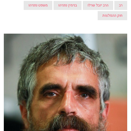
רב
הרב יובל שרלו
בנימין נתניהו
משפט נתניהו
חוק ההמלצות