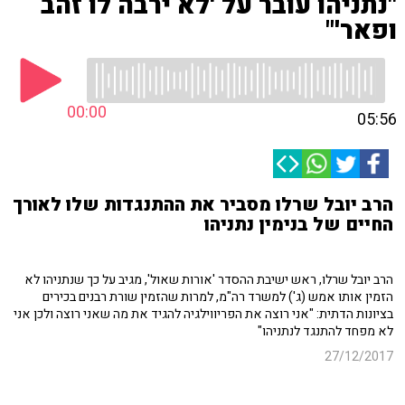
"נתניהו עובר על 'לא ירבה לו זהב
ופאר'"
00:00
05:56
הרב יובל שרלו מסביר את ההתנגדות שלו לאורך
החיים של בנימין נתניהו
הרב יובל שרלו, ראש ישיבת ההסדר 'אורות שאול', מגיב על כך שנתניהו לא
הזמין אותו אמש (ג') למשרד רה"מ, למרות שהזמין שורת רבנים בכירים
בציונות הדתית: "אני רוצה את הפריווילגיה להגיד את מה שאני רוצה ולכן אני
לא מפחד להתנגד לנתניהו"
27/12/2017