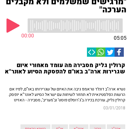
"מרגישים שמשלמים ולא מקבלים
הערכה"
00:00
05:05
קרולין גליק מסבירה מה עומד מאחורי איום
שגרירות ארה"ב באו"ם להפסקת הסיוע לאונר"א
נשיא ארה"ב דונלד טראמפ גיבה את האיום של שגרירותו באו"ם, לפיו אם
הרשות הפלסטינאית לא תחזור לשיחות עם ישראל הסיוע לאונר"א יופסק.
קרולין גליק, עורכת בכירה ב'ג'רוסלם פוסט' וב'מעריב', מסבירה - האזינו
03/01/2018
ארה"ב
טרור
אונר"א
או"ם
הנשיא טראמפ