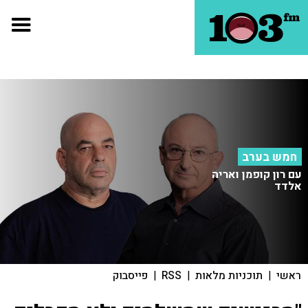
חמש בערב
עם רון קופמן ואריה
אלדד
ראשי
|
תוכניות מלאות
|
RSS
|
פייסבוק