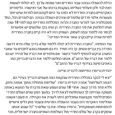
הדלת להשכלה גבוהה עבור החרדים ואני שמחה על כך. לא יכולתי לעשות
זאת לבד ולכן פעלתי כשליחה בעקבות ברכתו של אבי ואישורו. הלימודים
האקדמיים בחברה החרדית לא הפכו עד היום לקונצנזוס למרות שיש יותר
מעשרות אלפי חרדים שלומדים וצורכים השכלה גבוהה. הם לומדים הכל, החל
מטכנולוגיה ועד למדעי החברה והרוח. המכללות החרדיות קמו לפני 18 שנה
ושינו לחלוטין את פני החברה החרדית. הן שינו בכך שלנשים יש אפשרות
לבחור מה ללמוד ובמה לעסוק. השוויון הזה לא היה קיים בחברה החרדית
למרות שהיה קיים בקרב שאר אזרחי המדינה".
עוד הוסיפה: "החברה החרדית לא יכולה ללמוד שלא בדרך שלה והיא דרשה
הפרדה בין גברים ונשים. כך היה תמיד. היו גם חששות בנוגע לתכנים עד שאבי
התערב וביקש להוסיף לימודי גישור. אם מלמדים את דבריו של פרויד יש גם
ללמד את דבריו של הרמב"ם. אנחנו החלטנו ללמד את הדברים בדיוק כמו
באוניברסיטה בצירוף דבריו של הרמב"ם".
יהודית גריסרו התייחסה לדבריה וציינה:
"יצא לי לבקר במכללה החרדית שהקמת כמה פעמים ודברייך בעיניי הם
דוגמה לשליחות" אמרה יהודית גריסרו. "שליחות מתחילה מתוך אמונה וחזון,
וללא פחד מדרך קשה. אחרי 18 שנים נשמע שאת מדברת על הנושא באותה
תשוקה שהייתה לך כשהחלטת לצאת לדרך. במשך המון שנים העולם החרדי
הסכים ללמוד מקצועות שתכליתן היתה לשרת את הקהילה. זו פעם ראשונה
שהלימוד האקדמי הינו בעבור ההשכלה הפרטית ובעבור מתן כלים אישיים
להתפתחות תעסוקתית". גרסירו שאלה את בר שלום כי "כל שבוע אנחנו
עוסקים בקרב של עולם החרדי מול העולמות השונים בחברה ישראלית, מהי