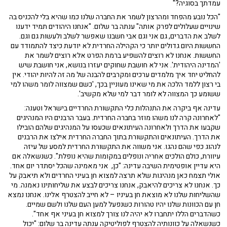
עמדתך בסוגיה?"
"הכל נובע מהפחד ומהרצון לשמר את החברה שלנו כמו שהיא בלי להכניס בה
שינויים שעלולים לפרק אותה" ענתה בר שלום. "אנחנו היהודים תמיד ידענו
לשלב את הדברים, גם אני וגם אבי חשבנו שאפשר לשלב ולעשות גם וגם.
החששות היום גדולים יותר כי הקהילה החרדית לא יודעת כיצד להתמודד עם
החששות. אנחנו לא רוצים להשפיע ברמת הפרט אלא רוצים לשמר את
'המדינה היהודית'. אני לא חושבת שחוקים יעזרו בנושא, אני חושבת שיש
להחליט יחד איך מלמדים ערכים ומקרבים להבנה של מה זה להיות יהודי. אין
בי רצון ללמד הלכה את מי שאינו מעוניין בכך, 'כשם שמצווה לומר משהו למי
ששומע כך המצווה לא לומר דבר למי שלא מקשיב'.
עדינה אף ביקרה את התנהלות כלי התקשורת החרדיים בישראל וטענה:
"לאחרונה קרה לנו משהו מוזר בחברה החרדית. בעבר הרבנים היו המנהיגים
שקבעו את הדרך ולאחרונה העיתונאים שכעסו על המנהיגים שלהם הובילו
את הדרך. העיתונאים והתקשורת בתוך החברה החרדית אילצו את הרבנים
לנהוג כפי שהם נהגו. אני משווה את התקשורת החרדית למסע של עיזה
עיוורת, כולם הולכים אחריה ונופלים במקומות שהיא נופלת". כשנשאלה אם
היא עדיין אופטימית השיבה עדינה: "כן, אני מאמינה שהכל יסתדר יום אחד.
אולי תצמח כאן מנהיגות שלא תרצה למצוא חן בעיני החרדים ולא תיאבק על
כך. אנחנו לא צריכים להיאבק, אנחנו צריכים לבצע את שליחותינו נאמנה. מי
שהשליחות שלנו לא מוצאת חן בעיניו – לא חייב להצטרף אלינו. אנחנו נמצא
חן עם הכוונות שלנו יהיו טהורות כשנפעל למען העם שלנו ולשם שמיים.
כשהדברים הללו יתחברו לא יהיה לנו צורך למצוא חן בעיני אף אחד".
כשנשאלה על כוונותיה להצטרף לפוליטיקה ענתה עדינה בר שלום: "יכול