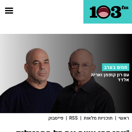
חמש בערב
עם רון קופמן ואריה
אלדד
ראשי
|
תוכניות מלאות
|
RSS
|
פייסבוק