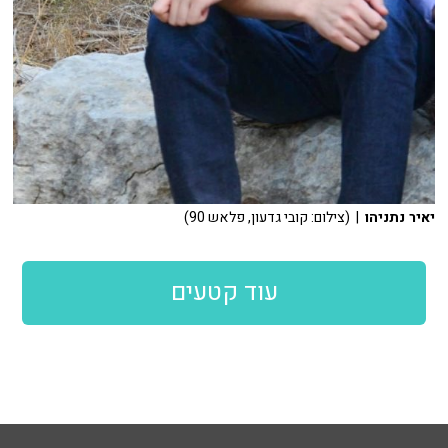
יאיר נתניהו
| (צילום: קובי גדעון, פלאש 90)
עוד קטעים