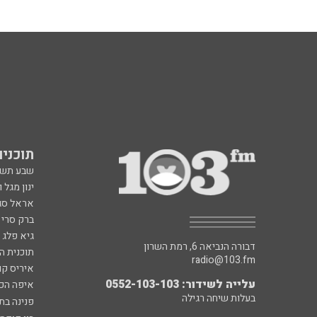
תוכניות fm
שבע תש
ינון מגל 
אראל סג"
ברק סרי 
גיא פלג
דבורה הנביאה 6, רמת השרון
תוכנית ה
radio@103.fm
איריס קו
עלייה לשידור: 0552-103-103
איפה הכ
בעלות שיחה רגילה
פנינה בת