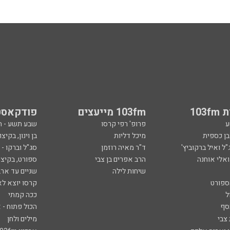
103
103fm מייעצים
פודקאסט
ע
פרופ' רפי קרסו
שבע תשע - 
ובן כספית
מיכל דליות
בן וינון, בקיצו
ל ואיל ברקוביץ'
ד"ר מאיה רוזמן
סג"ל וברקו -
ואלי אוחנה
הרב אפרים בן צבי
ספורט, בקיצו
שיחות לילה
שניים עד ארב
ספורט
קרסו יוצא לא
ל
ככה קמתי
סף
הכול פתוח - א
 צבי
מילים ולחן