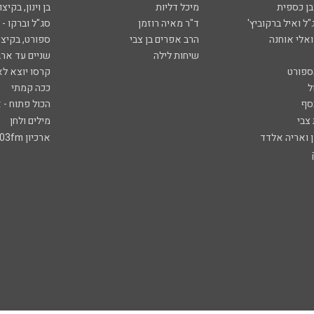
ובן כספית
מיכל דליות
בן וינון, בקיצו
ל ואיל ברקוביץ'
ד"ר מאיה רוזמן
סג"ל וברקו -
ואלי אוחנה
הרב אפרים בן צבי
ספורט, בקיצו
שיחות לילה
שניים עד ארב
ספורט
קרסו יוצא לא
ל
ככה קמתי
סף
הכול פתוח - א
 צבי
מילים ולחן
ן ואריה אלדד
ארכיון 103fm