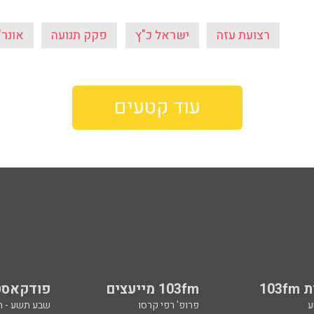
רצועת עזה
ישראל כ"ץ
פקק תנועה
אונר"
עוד קטעים
103
103fm מייעצים
פודקאסט
ע
פרופ' רפי קרסו
שבע תשע - 