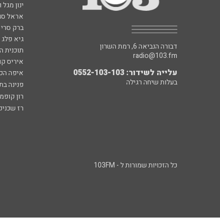
ינון מגל 
אראל סג"
ברק סרי 
גיא פלג
דבורה הנביאה 6, רמת השרון
תוכנית ה
radio@103.fm
איריס קו
עלייה לשידור: 0552-103-103
איפה הכ
בעלות שיחה רגילה
פנינה בת
רון קופמ
רז שכניק
כל הזכויות שמורות ל - 103FM