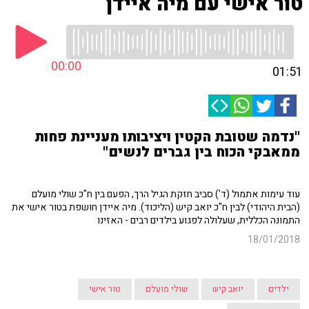
טור אישי עם מיה איידן
00:00
01:51
"נדמה שטובת הקטין ויציבותו מעניינת פחות
ממאבקי הכוח בין גברים לנשים"
עוד עימות אתמול (ד') סביב חזקת הגיל הרך, הפעם בין ח"כ שולי מועלם
(הבית היהודי) לבין ח"כ יואב קיש (הליכוד). מיה איידן חושפת בטור אישי את
התמונה הכללית, שעלולה לפגוע בילדים רבים - האזינו
18/01/2018
ילדים
יואב קיש
שולי מועלם
טור אישי