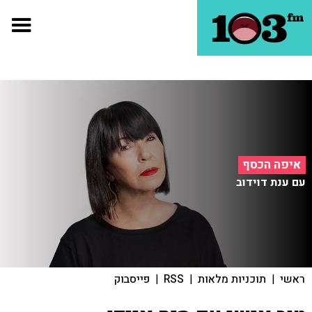
איפה הכסף
עם ענת דוידוב
ראשי
|
תוכניות מלאות
|
RSS
|
פייסבוק