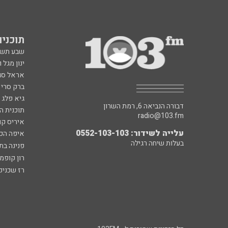
תוכניות fm
שבע תש
ינון מגל 
אראל סג"
ברק סרי 
גיא פלג
דבורה הנביאה 6, רמת השרון
תוכנית ה
radio@103.fm
איריס קו
עלייה לשידור: 0552-103-103
איפה הכ
בעלות שיחה רגילה
פנינה בת
רון קופמ
רז שכניק