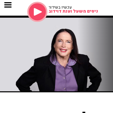
עכשיו בשידור
ניסים משעל וענת דוידוב