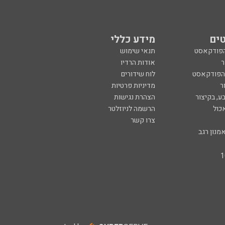
ים
מידע כללי
הפודקאסט
תנאי שימוש
ר
אודות הרדיו
 הפודקאסט
לוח שידורים
ר
מדיניות פרטיות
ע, בקיצור
הצהרת נגישות
כול
הרשמה לניוזלטר
צרו קשר
מנון רגב