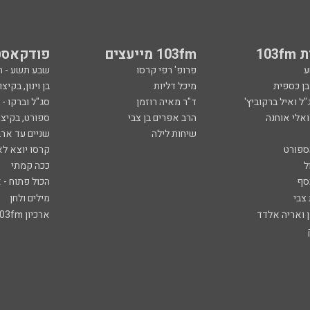
103
103fm מייעצים
פודקאסט
ע
פרופ' רפי קרסו
שבע תשע - 
ובן כספית
מיכל דליות
בן וינון, בקיצו
ל ואיל ברקוביץ'
ד"ר מאיה רוזמן
סג"ל וברקו -
ואלי אוחנה
הרב אפרים בן צבי
ספורט, בקיצו
שיחות לילה
שניים עד ארב
ספורט
קרסו יוצא לא
ל
ככה קמתי
סף
הכול פתוח - א
 צבי
מילים ולחן
ן ואריה אלדד
ארכיון 103fm