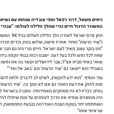
ניסים משעל, דרור רפאל וספי עובדיה שוחחו עם נשיא ה
המשורר הדגול חיים גורי שהלך הלילה לעולמו: "עבורי 
חתן פרס ישרא
ו"שיר הרעות" הותיר אחריו אישה, שלוש בנות, נכדים ונכדות.
"זהו בוקר עצוב מאוד לעם ישראל. חיים גורי היה גם חבר 
שווה לכל נפש ולכל בעל דעה. ישבנו רבות בבתי הקפה ביר
שאני באתי מבית אצ"ל, עבר לירושלים וקשר בה את נפשו. ה
בשבילי הוא יישאר גם 'שיר הרעות' וגם 'באב אל ואד'"
עוד הוסיף: "הוא ידע להקשיב, לשים לב לדבריך ולתת להם 
מנת לחזק את דעת האחר גם אם לא תמך בה. 'שיר הרעות' ה
במינו, דבריו לא היו מנותקים מאמירותיו. החברה בישראל לא
היה מהמגנים שפינו את הדרך לצנחנים על מנת שיוכלו להיכ
השתתפנו יחד בטקס הצבת האנדרטה בגבעת התחמושת, חיים
שראיתי אותו".