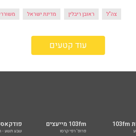
צה"ל
ראובן ריבלין
מדינת ישראל
משוררי
עוד קטעים
103
103fm מייעצים
פודקאסט
ע
פרופ' רפי קרסו
שבע תשע - 