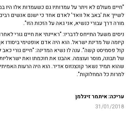
"חיים מעולם לא ויתר על עמדותיו גם כשעמדות אלו היו ב
לשייך את 'באב אל וואד' לאדם אחד כי ישנם אנשים רבים
מורה דרך עבורי כנשיא, אני גאה על הזכות הזו".
קיומה של מדינת ישראל. הוא היה אדם אופטימי ביסודו אך
קול פסמיסט קשה". ענה לו נשיא המדינה: "חיים גורי כאב ל
של תבונה, מוסר ועוצמה. אהבנו את חוכמתו ואת ישראליותו.
שהוא תמיד נשאר קונצנזוס אדיר. הוא היה הרעות האמיתית 
למרות כל המחלוקות".
עריכה: איתמר זיגלמן
31/01/2018