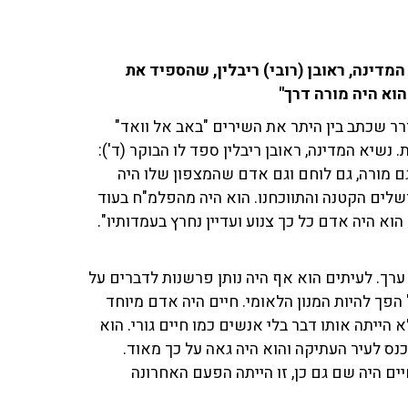
מדינה, ראובן (רובי) ריבלין, שהספיד את
הוא היה מורה דרך"
ל לשירה הלך הלילה לעולמו בגיל 94. המשורר שכתב בין היתר את השירים "באב אל וואד"
 נשיא המדינה, ראובן ריבלין ספד לו הבוקר (ד'):
וגם מורה, גם לוחם וגם אדם שהמצפון שלו היה
ושלים הקטנה והתווכחנו. הוא היה מהפלמ"ח בעוד
וא היה אדם כל כך צנוע ועדיין נחרץ בעמדותיו".
ערך. לעיתים הוא אף היה נותן פרשנות לדברים על
פך להיות המנון הלאומי. חיים היה אדם מיוחד
 הייתה אותו דבר בלי אנשים כמו חיים גורי. הוא
נס לעיר העתיקה והוא היה גאה על כך מאוד.
 היה שם גם כן, זו הייתה הפעם האחרונה