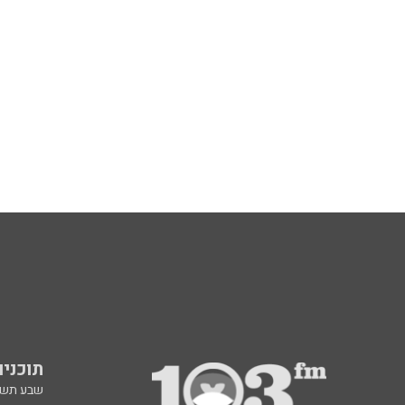
תוכניות fm
שבע תש