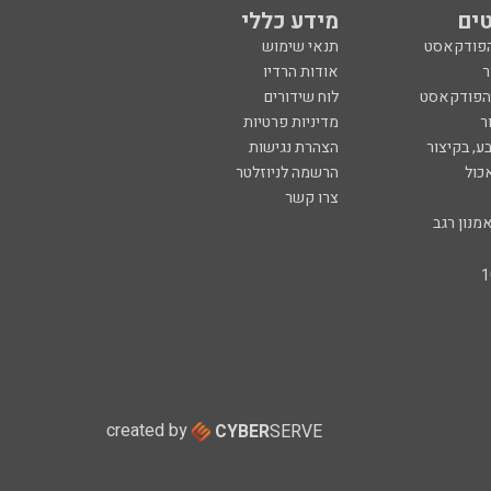
ים
מידע כללי
הפודקאסט
תנאי שימוש
ר
אודות הרדיו
 הפודקאסט
לוח שידורים
ר
מדיניות פרטיות
ע, בקיצור
הצהרת נגישות
כול
הרשמה לניוזלטר
צרו קשר
מנון רגב
created by
CYBER
SERVE