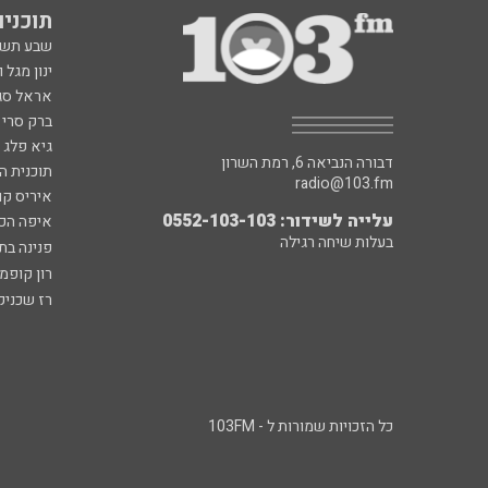
תוכניות fm
שבע תש
ינון מגל 
אראל סג"
ברק סרי 
גיא פלג
דבורה הנביאה 6, רמת השרון
תוכנית ה
radio@103.fm
איריס קו
עלייה לשידור: 0552-103-103
איפה הכ
בעלות שיחה רגילה
פנינה בת
רון קופמ
רז שכניק
כל הזכויות שמורות ל - 103FM