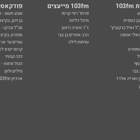
103
103fm מייעצים
פודקאסט
ע
פרופ' רפי קרסו
שבע תשע - 
ובן כספית
מיכל דליות
בן וינון, בקיצו
ל ואיל ברקוביץ'
ד"ר מאיה רוזמן
סג"ל וברקו -
ואלי אוחנה
הרב אפרים בן צבי
ספורט, בקיצו
שיחות לילה
שניים עד ארב
ספורט
קרסו יוצא לא
ל
ככה קמתי
סף
הכול פתוח - א
 צבי
מילים ולחן
ן ואריה אלדד
ארכיון 103fm