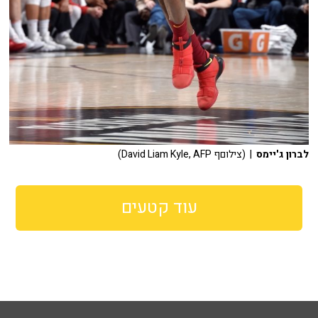
לברון ג'יימס
| (צילוםף David Liam Kyle, AFP)
עוד קטעים