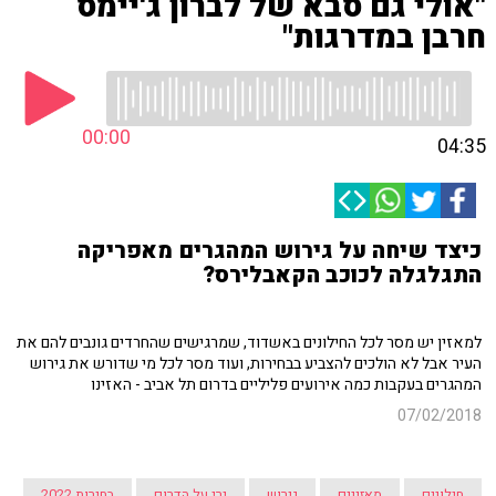
"אולי גם סבא של לברון ג'יימס
חרבן במדרגות"
00:00
04:35
כיצד שיחה על גירוש המהגרים מאפריקה
התגלגלה לכוכב הקאבלירס?
למאזין יש מסר לכל החילונים באשדוד, שמרגישים שהחרדים גונבים להם את
העיר אבל לא הולכים להצביע בבחירות, ועוד מסר לכל מי שדורש את גירוש
המהגרים בעקבות כמה אירועים פליליים בדרום תל אביב - האזינו
07/02/2018
חילונים
מאזינים
גירוש
ירי על הדרום
בחירות 2022