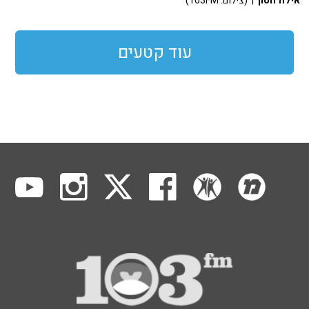
אילה חסון
| (צילום: 103FM)
עוד קטעים