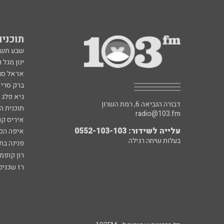
תוכניות fm
שבע תש
ינון מגל 
אראל סג"
ברק סרי 
גיא פלג
דבורה הנביאה 6, רמת השרון
תוכנית ה
radio@103.fm
איריס קו
עלייה לשידור: 0552-103-103
איפה הכ
בעלות שיחה רגילה
פנינה בת
רון קופמ
רז שכניק