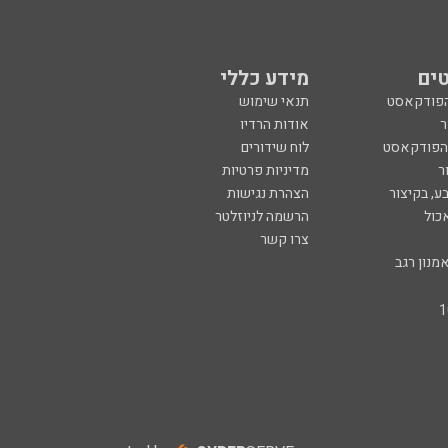
ים
מידע כללי
הפודקאסט
תנאי שימוש
ר
אודות הרדיו
 הפודקאסט
לוח שידורים
ר
מדיניות פרטיות
ע, בקיצור
הצהרת נגישות
כול
הרשמה לניוזלטר
צרו קשר
מנון רגב