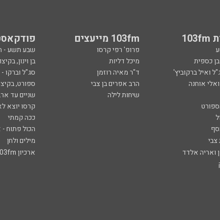
103
103fm מייעצים
פודקאסט
ע
פרופ' רפי קרסו
שבע תשע - 
ובן כספית
מיכל דליות
בן וינון, בקיצו
ל ואיל ברקוביץ'
ד"ר מאיה רוזמן
סג"ל וברקו -
ואלי אוחנה
הרב אפרים בן צבי
ספורט, בקיצו
שיחות לילה
שניים עד ארב
ספורט
קרסו יוצא לא
ל
ככה קמתי
סף
הכול פתוח - א
 צבי
מילים ולחן
ן ואריה אלדד
ארכיון 103fm