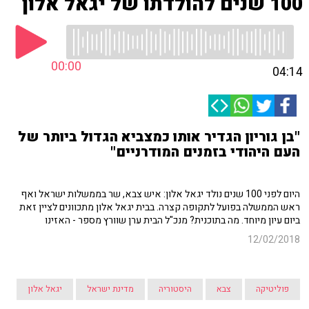
100 שנים להולדתו של יגאל אלון
00:00
04:14
"בן גוריון הגדיר אותו כמצביא הגדול ביותר של
העם היהודי בזמנים המודרניים"
היום לפני 100 שנים נולד יגאל אלון: איש צבא, שר בממשלות ישראל ואף
ראש הממשלה בפועל לתקופה קצרה. בבית יגאל אלון מתכוונים לציין זאת
ביום עיון מיוחד. מה בתוכנית? מנכ"ל הבית ערן שוורץ מספר - האזינו
12/02/2018
פוליטיקה
צבא
היסטוריה
מדינת ישראל
יגאל אלון