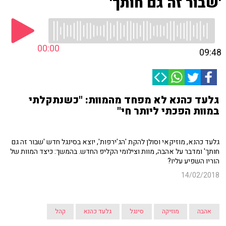
'שבור זה גם חותך'
00:00
09:48
גלעד כהנא לא מפחד מהמוות: "כשנתקלתי
במוות הפכתי ליותר חי"
גלעד כהנא, מוזיקאי וסולן להקת 'הג'ירפות', יוצא בסינגל חדש 'שבור זה גם
חותך' ומדבר על אהבה, מוות וצילומי הקליפ החדש. בהמשך: כיצד המוות של
הוריו השפיע עליו?
14/02/2018
אהבה
מוזיקה
סינגל
גלעד כהנא
קהל