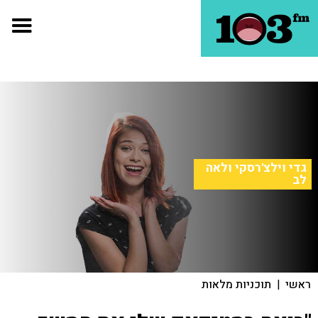
גדי וילצ'רסקי ולאה
לב
ראשי
|
תוכניות מלאות