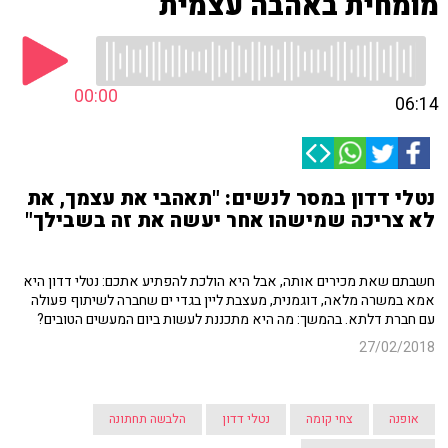
מומחית באהבה עצמית
00:00
06:14
נטלי דדון במסר לנשים: "תאהבי את עצמך, את
לא צריכה שמישהו אחר יעשה את זה בשבילך"
חשבתם שאת מכירים אותה, אבל היא הולכת להפתיע אתכם: נטלי דדון היא
אמא במשרה מלאה, דוגמנית, מעצבת ליין בגדי ים שחברה לשיתוף פעולה
עם חברת דלתא. בהמשך: מה היא מתכננת לעשות ביום המעשים הטובים?
27/02/2018
אופנה
צחי קומה
נטלי דדון
הלבשה תחתונה