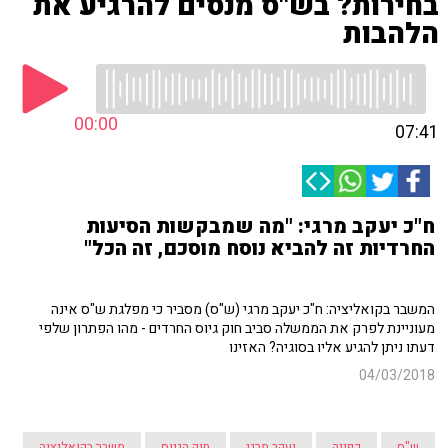
בחירות? בש"ס מנסים להרגיע את
הלהבות
00:00
07:41
ח"כ יעקב מרגי: "מה שמבקשות הסיעות
החרדיות זה להביא נוסח מוסכם, זה הכל"
המשבר בקואליציה: ח"כ יעקב מרגי (ש"ס) מסביר כי מפלגת ש"ס אינה
מעוניינת לפרק את הממשלה סביב חוק גיוס החרדים - מהו הפתרון שלפי
דעתו ניתן להגיע אליו בסוגיה? האזינו
04/03/2018
ש"ס
כפייה
יעקב מרגי
חוק הגיוס
משבר בקואליציה