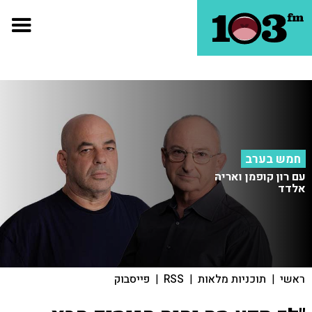
חמש בערב
עם רון קופמן ואריה
אלדד
ראשי
|
תוכניות מלאות
|
RSS
|
פייסבוק