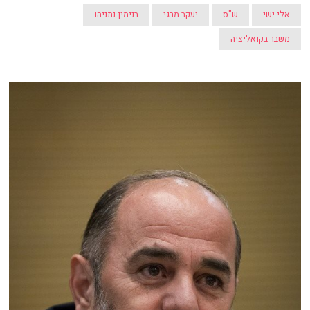
אלי ישי
ש"ס
יעקב מרגי
בנימין נתניהו
משבר בקואליציה