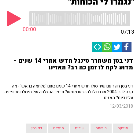
"נגמרו לי הכוחות"
00:00
07:13
דני בסן משחרר סינגל חדש אחרי 14 שנים -
מדוע לקח לו זמן כה רב? האזינו
דני בסן חוזר עם שיר סולו חדש אחרי 14 שנים בשם 'מלחמה בראש' - מה
קרה לו ב-2004 שגרם לו להרגיש מותש? וכיצד ההצלחה של תיסלם משפיעה
עליו כיום? האזינו
12/03/2018
מוזיקה
הופעות
שירים
תיסלם
דני בסן