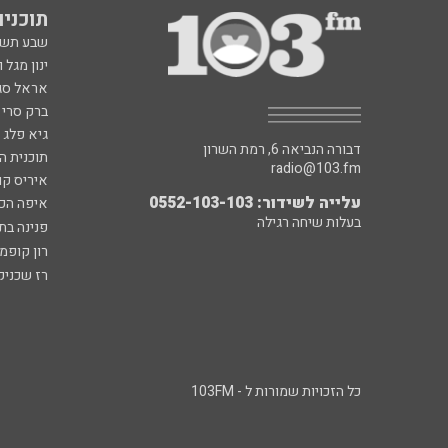
תוכניות fm
שבע תש
ינון מגל 
אראל סג"
ברק סרי 
גיא פלג
דבורה הנביאה 6, רמת השרון
תוכנית ה
radio@103.fm
איריס קו
עלייה לשידור: 0552-103-103
איפה הכ
בעלות שיחה רגילה
פנינה בת
רון קופמ
רז שכניק
כל הזכויות שמורות ל - 103FM