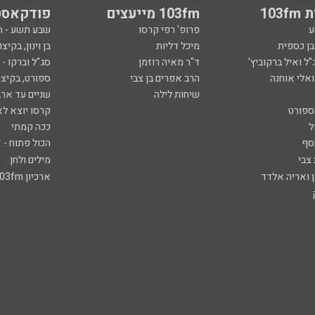
103
103fm מייעצים
פודקאסט
ע
פרופ' רפי קרסו
שבע תשע - 
ובן כספית
מיכל דליות
בן וינון, בקיצו
ל ואיל ברקוביץ'
ד"ר מאיה רוזמן
סג"ל וברקו -
ואלי אוחנה
הרב אפרים בן צבי
ספורט, בקיצו
שיחות לילה
שניים עד ארב
ספורט
קרסו יוצא לא
ל
ככה קמתי
סף
הכול פתוח - א
 צבי
מילים ולחן
ן ואריה אלדד
ארכיון 103fm