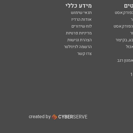
ים
מידע כללי
הפודקאסט
תנאי שימוש
ר
אודות הרדיו
 הפודקאסט
לוח שידורים
ר
מדיניות פרטיות
ע, בקיצור
הצהרת נגישות
כול
הרשמה לניוזלטר
צרו קשר
מנון רגב
created by
CYBER
SERVE