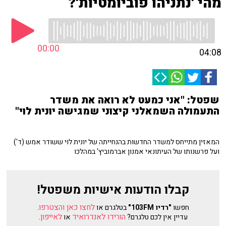
מהי 'נתניהו פוביומטיות'?
00:00
04:08
שפטל: "אני כמעט לא רואה את משדר
התעמולה השמאלני קיצוני שמגישה יונית לוי"
המאזין מתייחס למשדר החדשות בהנחייתה של יונית לוי ששודר אמש (ד')
ועל פרשנותו של העיתונאי אמנון אברמוביץ' במהלכו
קבלו הודעות אישיות משפטל!
לחצו כאן והצטרפו
חפשו
"רדיו 103FM"
בטלגרם או
.
הורידו לאנדרואיד
לאייפון
עדיין אין לכם טלגרם?
או
.