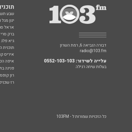
תוכניות fm
שבע תש
ינון מגל 
אראל סג"
ברק סרי 
גיא פלג
דבורה הנביאה 6, רמת השרון
תוכנית ה
radio@103.fm
איריס קו
עלייה לשידור: 0552-103-103
איפה הכ
בעלות שיחה רגילה
פנינה בת
רון קופמ
רז שכניק
כל הזכויות שמורות ל - 103FM