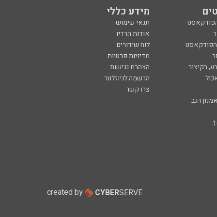
ים
מידע כללי
הפודקאסט
תנאי שימוש
ר
אודות הרדיו
 הפודקאסט
לוח שידורים
ר
מדיניות פרטיות
ע, בקיצור
הצהרת נגישות
כול
הרשמה לניוזלטר
צרו קשר
מנון רגב
created by
CYBER
SERVE