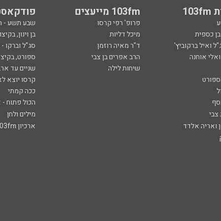
103
103fm מייעצים
פודקאסט
ע
פרופ' רפי קרסו
שבע תשע - 
ובן כספית
מיכל דליות
בן וינון, בקיצו
ל ואיל ברקוביץ'
ד"ר מאיה רוזמן
סג"ל וברקו -
ואלי אוחנה
הרב אפרים בן צבי
ספורט, בקיצו
שיחות לילה
שניים עד ארב
ספורט
קרסו יוצא לא
ל
ככה קמתי
סף
הכול פתוח - א
 צבי
מילים ולחן
ן ואריה אלדד
ארכיון 103fm