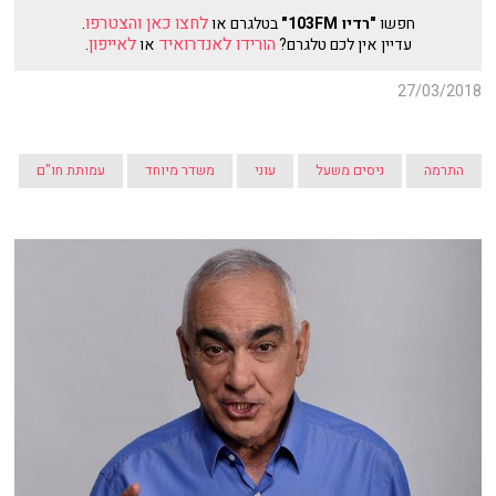
לחצו כאן והצטרפו
חפשו
"רדיו 103FM"
בטלגרם או
.
הורידו לאנדרואיד
לאייפון
עדיין אין לכם טלגרם?
או
.
27/03/2018
התרמה
ניסים משעל
עוני
משדר מיוחד
עמותת חו"ם