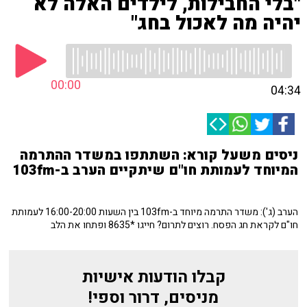
"בלי החבילות, לילדים האלה לא
יהיה מה לאכול בחג"
00:00
04:34
ניסים משעל קורא: השתתפו במשדר ההתרמה
המיוחד לעמותת חו"ם שיתקיים הערב ב-103fm
הערב (ג'): משדר התרמה מיוחד ב-103fm בין השעות 16:00-20:00 לעמותת
חו"ם לקראת חג הפסח. רוצים לתרום? חייגו *8635 ופתחו את הלב
קבלו הודעות אישיות
מניסים, דרור וספי!