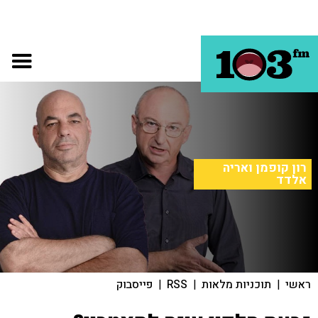
רון קופמן ואריה
אלדד
ראשי
|
תוכניות מלאות
|
RSS
|
פייסבוק