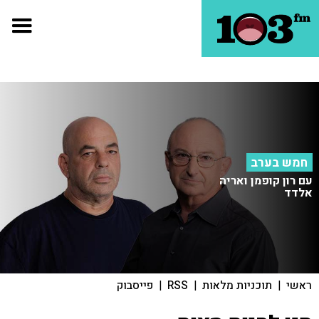
חמש בערב
עם רון קופמן ואריה
אלדד
ראשי
|
תוכניות מלאות
|
RSS
|
פייסבוק