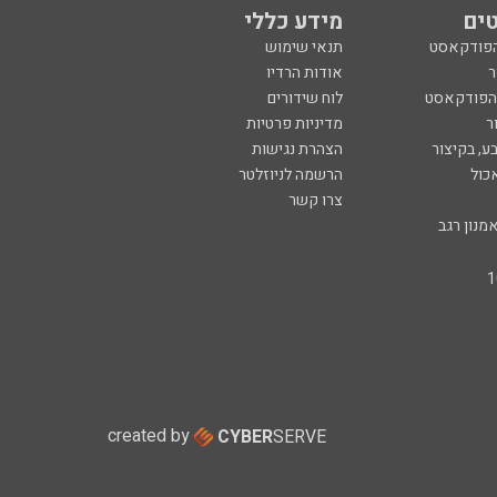
ים
מידע כללי
הפודקאסט
תנאי שימוש
ר
אודות הרדיו
 הפודקאסט
לוח שידורים
ר
מדיניות פרטיות
ע, בקיצור
הצהרת נגישות
כול
הרשמה לניוזלטר
צרו קשר
מנון רגב
created by
CYBER
SERVE