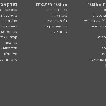
103
103fm מייעצים
פודקאסט
ע
פרופ' רפי קרסו
שבע תשע - 
ובן כספית
מיכל דליות
בן וינון, בקיצו
ל ואיל ברקוביץ'
ד"ר מאיה רוזמן
סג"ל וברקו -
ואלי אוחנה
הרב אפרים בן צבי
ספורט, בקיצו
שיחות לילה
שניים עד ארב
ספורט
קרסו יוצא לא
ל
ככה קמתי
סף
הכול פתוח - א
 צבי
מילים ולחן
ן ואריה אלדד
ארכיון 103fm