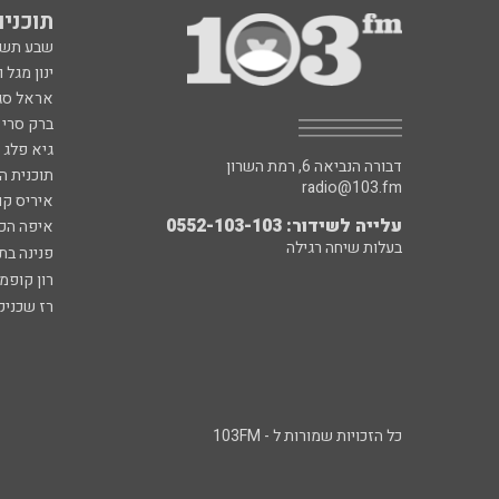
תוכניות fm
שבע תש
ינון מגל 
אראל סג"
ברק סרי 
גיא פלג
דבורה הנביאה 6, רמת השרון
תוכנית ה
radio@103.fm
איריס קו
עלייה לשידור: 0552-103-103
איפה הכ
בעלות שיחה רגילה
פנינה בת
רון קופמ
רז שכניק
כל הזכויות שמורות ל - 103FM