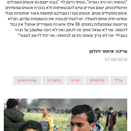
"הנוסחה הזו היא נאצית", הוסיף גדעון לוי: "בעזה ישנם גם אנשים משכילים
ואינטליגנטים, ישנם צעירים שיש להם שאיפות ולא בהכרח אנשים שמסיתים
אותם ומפעילים אותם. אנשים צעדו כשבליבם תחושות מאוד אותנטיות מבלי
שאיש יסית אותם לפעולה. יש לצעירים בעזה את ההשקפות שלהם, הם לא
מריונטות שמופעלות בחוטים. 30 אלף איש היו משמידים אותנו? אין גבול
להסתה. אני לא שואל אותך מה לכתוב ואני לא רוצה שתשכב על הגדר
בשבילי. אני לא צריך שאתה תדאג לביטחוני, אני יכול לדאוג לעצמי".
עריכה: איתמר זיגלמן
01/04/2018
צה"ל
פלסטינים
הריגה
גדעון לוי
צעדת השיבה