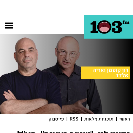
רון קופמן ואריה
אלדד
ראשי
|
תוכניות מלאות
|
RSS
|
פייסבוק