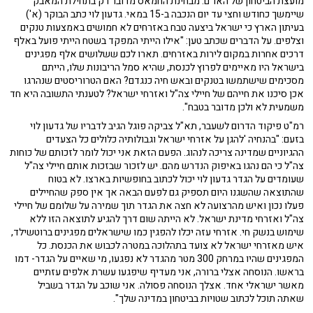
מועצת הביטחון של האו"ם. מבחינת החמאס מדובר רק בתחילת המאבק
שיימשך כחודש וחצי עד יום הנכבה ב-15 במאי. גדעון לוי כתב הבוקר (א')
בעיתון הארץ כי ישראל ביצעה טבח באזרחים לא חמושים באמצעות טנקים
וצלפים. על הדברים שכתב טען: "אילו הייתי המפקד בשטח הייתי פועל באלף
דרכים אחרות במקום לירות באזרחים. תארו לכם ששלושים אלף מפגינים
בישראל היו מאיימים לפרוץ לכנסת, שהיא סמל הריבונות שלו, הייתם
מסכימים שישתמשו בטנקים ובאש חיה כנגדם? האם הטרוריסטים שנהרגו
אכן סיכנו את חייהם של חיילי צה"ל ואזרחי ישראל? לטענתי התשובה היא חד
משמעית לא ולכן מדובר בטבח".
רמ"ט פיקוד הדרום לשעבר, תא"ל צביקה פוגל הגיב לדבריו של גדעון לוי
בזעם: "בהנחיה 'להגן על אזרחי ישראל וגבולותיה כלולים כל הצעדים
ההגיוניים שמדינה צריכה לנהוג. הפעם הזאת אני יכול לומר לזכותם של כוחות
צה"ל כי הם נהגו באיפוק הנדרש מהם. יש לזכור שבזכות אותם חיילי צה"ל
שעומדים על הגדר גדעון לוי יכול לכתוב בחופשיות בארצו. לא בטוח
שהתוצאה שהשגנו היום תספיק גם לפעם הבאה אך אין ספק שהחיילים
פעלו נכון ואיש מהרצועה לא חצה את הגדר תוך שמירה על שלומם של חיילי
צה"ל ואזרחי מדינת ישראל. לא הייתה שום דרך להגיע לתוצאה הזו ללא
שימוש בנשק חי. אזרחי עזה יכלו להפגין כמו שישראלים מפגינים ברוטשילד,
איש מאזרחי ישראל לא צועד בתהלוכה במטרה לכבוש את הכנסת. כל
המפגינים שהיו במרחק 300 מטר מהגדר לא נפגעו, מי שאיים על הגדר- דמו
בראשו. הנוסחה אצלי ברורה, אני מעדיף שיפגעו עשרת אלפים עזתיים
מאשר ישראלי אחד. אצלך הנוסחה פסולה. אני שוכב על הגדר בשביל
שאתה תוכל לכתוב שטויות בביטחון במדינה שלך".