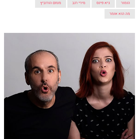
הומור
גיא פינס
מירי רגב
מנחם הורוביץ
מה הוא אומר