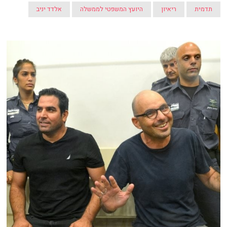
תדמית
ריאיון
היועץ המשפטי לממשלה
אלדד יניב