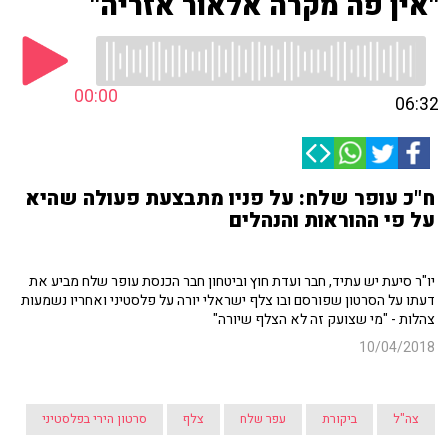
"אין פה מקרה אלאור אזריה"
00:00
06:32
ח"כ עופר שלח: על פניו מתבצעת פעולה שהיא
על פי ההוראות והנהלים
יו"ר סיעת יש עתיד, חבר ועדת חוץ וביטחון חבר הכנסת עופר שלח מביע את
דעתו על הסרטון שפורסם ובו צלף ישראלי יורה על פלסטיני ואחריו נשמעות
צהלות - "מי שצועק זה לא הצלף שיורה"
10/04/2018
צה"ל
ביקורת
עפר שלח
צלף
סרטון הירי בפלסטיני