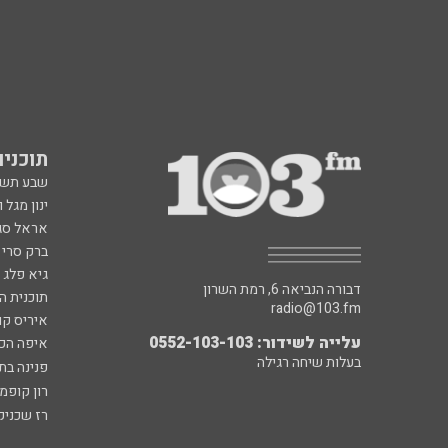
תוכניות fm
שבע תש
ינון מגל 
אראל סג"
ברק סרי 
גיא פלג
דבורה הנביאה 6, רמת השרון
תוכנית ה
radio@103.fm
איריס קו
עלייה לשידור: 0552-103-103
איפה הכ
בעלות שיחה רגילה
פנינה בת
רון קופמ
רז שכניק