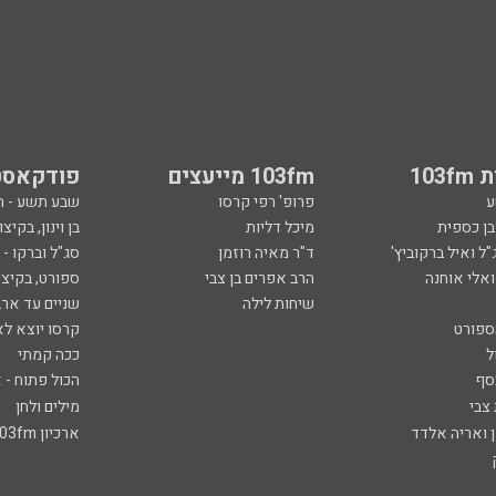
103
103fm מייעצים
פודקאסט
ע
פרופ' רפי קרסו
שבע תשע - 
ובן כספית
מיכל דליות
בן וינון, בקיצו
ל ואיל ברקוביץ'
ד"ר מאיה רוזמן
סג"ל וברקו -
ואלי אוחנה
הרב אפרים בן צבי
ספורט, בקיצו
שיחות לילה
שניים עד ארב
ספורט
קרסו יוצא לא
ל
ככה קמתי
סף
הכול פתוח - א
 צבי
מילים ולחן
ן ואריה אלדד
ארכיון 103fm