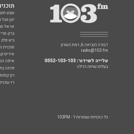
תוכניות fm
שבע תש
ינון מגל 
אראל סג"
ברק סרי 
גיא פלג
דבורה הנביאה 6, רמת השרון
תוכנית ה
radio@103.fm
איריס קו
עלייה לשידור: 0552-103-103
איפה הכ
בעלות שיחה רגילה
פנינה בת
רון קופמ
רז שכניק
כל הזכויות שמורות ל - 103FM