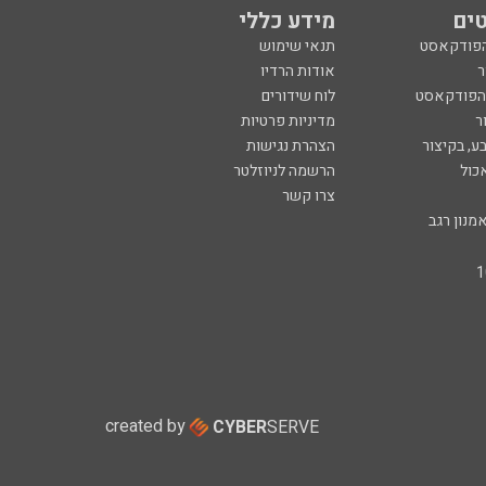
ים
מידע כללי
הפודקאסט
תנאי שימוש
ר
אודות הרדיו
 הפודקאסט
לוח שידורים
ר
מדיניות פרטיות
ע, בקיצור
הצהרת נגישות
כול
הרשמה לניוזלטר
צרו קשר
מנון רגב
created by
CYBER
SERVE