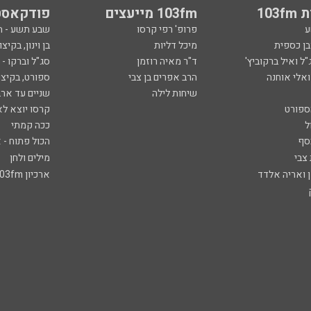
103
103fm מייעצים
פודקאסט
ע
פרופ' רפי קרסו
שבע תשע - 
ובן כספית
מיכל דליות
בן וינון, בקיצו
ל ואיל ברקוביץ'
ד"ר מאיה רוזמן
סג"ל וברקו -
ואלי אוחנה
הרב אפרים בן צבי
ספורט, בקיצו
שיחות לילה
שניים עד ארב
ספורט
קרסו יוצא לא
ל
ככה קמתי
סף
הכול פתוח - א
 צבי
מילים ולחן
ן ואריה אלדד
ארכיון 103fm