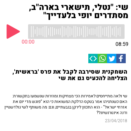
שי: "נטלי, תישארי בארה"ב,
מסתדרים יופי בלעדייך"
00:00
08:59
השחקנית שסירבה לקבל את פרס 'בראשית',
הצליחה להכעיס גם את שי
שי ולאה מתייחסים לאמירות הכי מצחיקות ומוזרות שנשמעו בתקשורת:
האם כשנתניהו אמר בטקס הדלקת המשואות כי הוא "פוגש מדי יום את
אזרחי ישראל" - הוא התכוון לירקן בגבעתיים; וגם: מה משותף לשי גולדשטיין
ודנה אינטרנשיונל?
23/04/2018