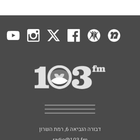
דבורה הנביאה 6, רמת השרון
radio@103.fm