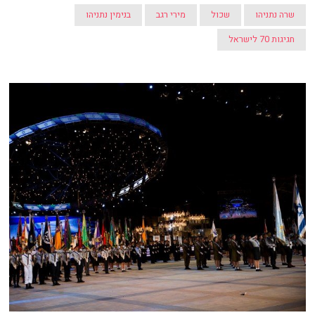
שרה נתניהו
שכול
מירי רגב
בנימין נתניהו
חגיגות 70 לישראל