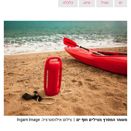
ים
מציל
סיוע
כלכלה
משמר המפרץ מצילים חוף ים
| צילום אילוסטרציה: Ingam Image