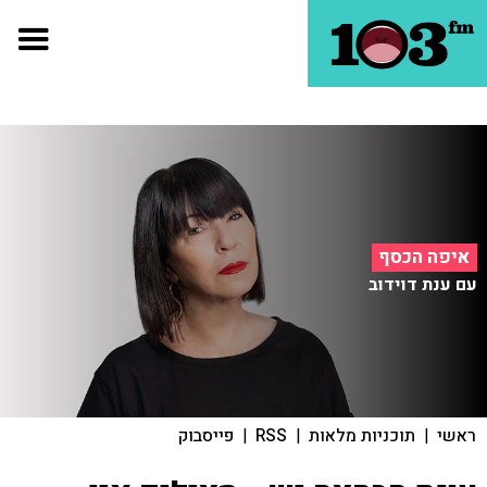
איפה הכסף
עם ענת דוידוב
ראשי
|
תוכניות מלאות
|
RSS
|
פייסבוק