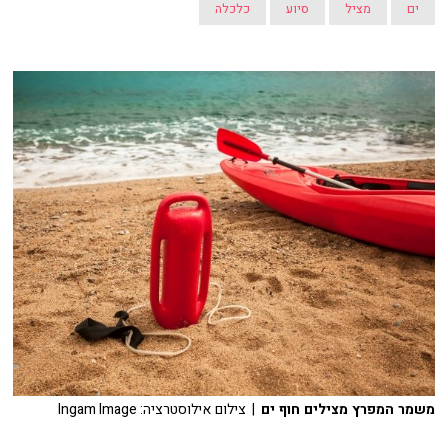
ים
מציל
סיוע
כלכלה
משמר המפרץ מצילים חוף ים
| צילום אילוסטרציה: Ingam Image