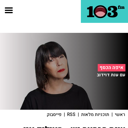
איפה הכסף
עם ענת דוידוב
ראשי
|
תוכניות מלאות
|
RSS
|
פייסבוק