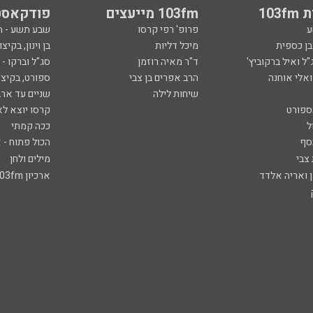
103
103fm מייעצים
פודקאסט
ע
פרופ' רפי קרסו
שבע תשע - 
ובן כספית
מיכל דליות
בן וינון, בקיצו
ל ואיל ברקוביץ'
ד"ר מאיה רוזמן
סג"ל וברקו -
ואלי אוחנה
הרב אפרים בן צבי
ספורט, בקיצו
שיחות לילה
שניים עד ארב
ספורט
קרסו יוצא לא
ל
ככה קמתי
סף
הכול פתוח - א
 צבי
מילים ולחן
ן ואריה אלדד
ארכיון 103fm