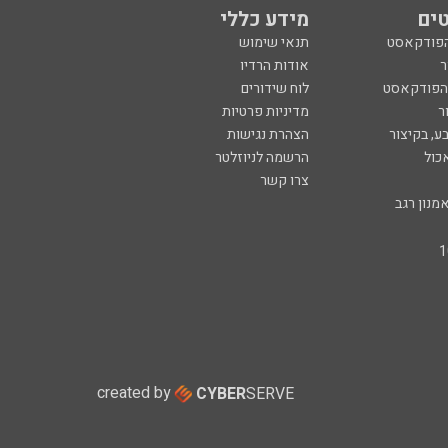
ים
מידע כללי
הפודקאסט
תנאי שימוש
ר
אודות הרדיו
 הפודקאסט
לוח שידורים
ר
מדיניות פרטיות
ע, בקיצור
הצהרת נגישות
כול
הרשמה לניוזלטר
צרו קשר
מנון רגב
created by
CYBER
SERVE