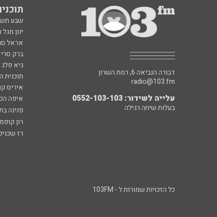
תוכניות fm
שבע תש
ינון מגל 
אראל סג"
ברק סרי 
גיא פלג
דבורה הנביאה 6, רמת השרון
תוכנית ה
radio@103.fm
איריס קו
עלייה לשידור: 0552-103-103
איפה הכ
בעלות שיחה רגילה
פנינה בת
רון קופמ
רז שכניק
כל הזכויות שמורות ל - 103FM