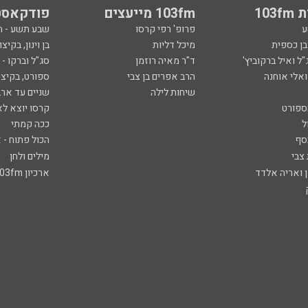
103
103fm מייעצים
פודקאסט
ע
פרופ' רפי קרסו
שבע תשע - 
ובן כספית
מיכל דליות
בן וינון, בקיצו
ל ואיל ברקוביץ'
ד"ר מאיה רוזמן
סג"ל וברקו -
ואלי אוחנה
הרב אפרים בן צבי
ספורט, בקיצו
שיחות לילה
שניים עד ארב
ספורט
קרסו יוצא לא
ל
ככה קמתי
סף
הכול פתוח - א
 צבי
מילים ולחן
ן ואריה אלדד
ארכיון 103fm