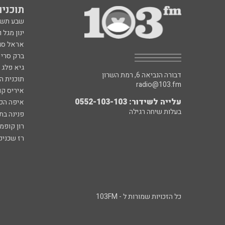
תוכניות fm
שבע תש
ינון מגל 
אראל סג"
ברק סרי 
גיא פלג
דבורה הנביאה 6, רמת השרון
תוכנית ה
radio@103.fm
איריס קו
עלייה לשידור: 0552-103-103
איפה הכ
בעלות שיחה רגילה
פנינה בת
רון קופמ
רז שכניק
כל הזכויות שמורות ל - 103FM