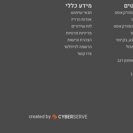
ים
מידע כללי
הפודקאסט
תנאי שימוש
ר
אודות הרדיו
 הפודקאסט
לוח שידורים
ר
מדיניות פרטיות
ע, בקיצור
הצהרת נגישות
כול
הרשמה לניוזלטר
צרו קשר
מנון רגב
created by
CYBER
SERVE