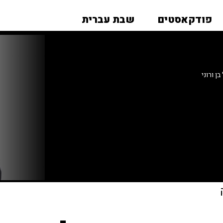
פודקאסטים
שבת עברית
ן ורוני