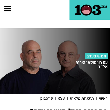
חמש בערב
עם רון קופמן ואריה
אלדד
ראשי
|
תוכניות מלאות
|
RSS
|
פייסבוק