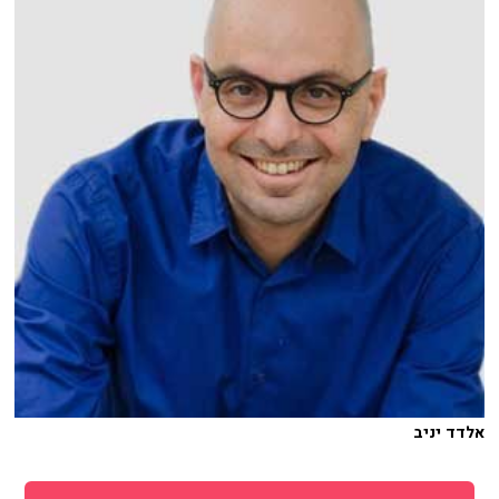
אלדד יניב