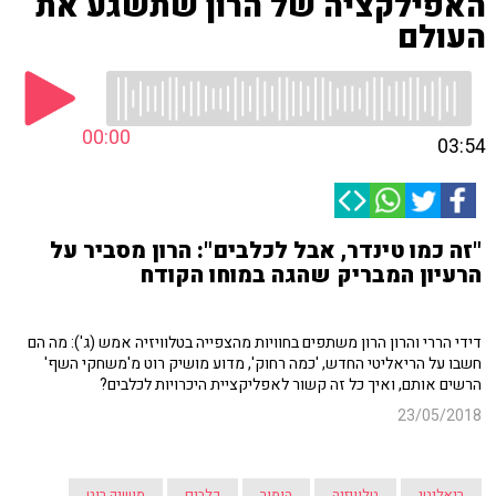
האפילקציה של הרון שתשגע את
העולם
00:00
03:54
"זה כמו טינדר, אבל לכלבים": הרון מסביר על
הרעיון המבריק שהגה במוחו הקודח
דידי הררי והרון הרון משתפים בחוויות מהצפייה בטלוויזיה אמש (ג'): מה הם
חשבו על הריאליטי החדש, 'כמה רחוק', מדוע מושיק רוט מ'משחקי השף'
הרשים אותם, ואיך כל זה קשור לאפליקציית היכרויות לכלבים?
23/05/2018
ריאליטי
טלוויזיה
הומור
כלבים
מושיק רוט