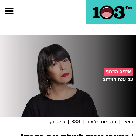
איפה הכסף
עם ענת דוידוב
ראשי
|
תוכניות מלאות
|
RSS
|
פייסבוק