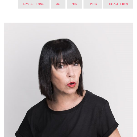
משרד האוצר
שוויון
עוני
מס
מעמד הביניים