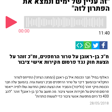
"זה עניין של ימים ונמצא את
הפתרון לזה"
00:00
11:40
ח"כ בן-ראובן על טרור הרחפנים, וח"כ זוהר על
הצעת חוק נגד פרסום חקירות אישי ציבור
האלוף במיל' חבר הכנסת איל בן-ראובן (המחנה הציוני) התייחס לטרור
החקלאי ובהמשך דיבר על טרור הרחפנים סביב רצועת עזה. בהמשך עלה חבר
הכנסת מיקי זוהר (הליכוד) והסביר את הצעת החוק החדשה שלו לפיה ייאסר
פרסום פרטים על חקירות אנשי ציבור. מה חושב על כך בן-ראובן? זוהר: "להב
433 כל היום מחפשת אנשי ציבור כדי לעשות כותרות"
28/05/2018