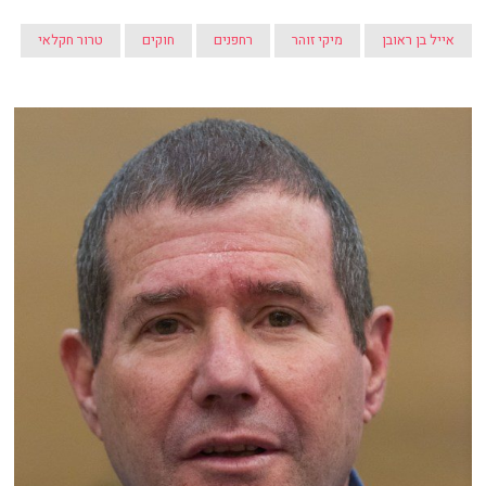
אייל בן ראובן
מיקי זוהר
רחפנים
חוקים
טרור חקלאי